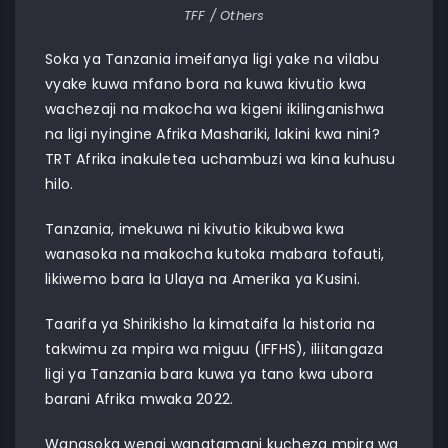
TFF / Others
Soka ya Tanzania imeifanya ligi yake na vilabu
vyake kuwa mfano bora na kuwa kivutio kwa
wachezaji na makocha wa kigeni ikilinganishwa
na ligi nyingine Afrika Mashariki, lakini kwa nini?
TRT Afrika inakuletea uchambuzi wa kina kuhusu
hilo.
Tanzania, imekuwa ni kivutio kikubwa kwa
wanasoka na makocha kutoka mabara tofauti,
likiwemo bara la Ulaya na Amerika ya Kusini.
Taarifa ya Shirikisho la kimataifa la historia na
takwimu za mpira wa miguu (IFFHS), iliitangaza
ligi ya Tanzania bara kuwa ya tano kwa ubora
barani Afrika mwaka 2022.
Wanasoka wengi wanatamani kucheza mpira wa