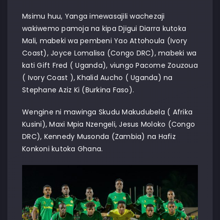
Msimu huu, Yanga imewasajili wachezaji
wakiwemo pamoja na kipa Djigui Diarra kutoka
Mali, mabeki wa pembeni Yao Attohoula (Ivory
Coast), Joyce Lomalisa (Congo DRC), mabeki wa
kati Gift Fred ( Uganda), viungo Pacome Zouzoua
( Ivory Coast ), Khalid Aucho ( Uganda) na
Stephane Aziz Ki (Burkina Faso).
Wengine ni mawinga Skudu Makudubela ( Afrika
Kusini), Maxi Mpia Nzengeli, Jesus Moloko (Congo
DRC), Kennedy Musonda (Zambia) na Hafiz
Konkoni kutoka Ghana.