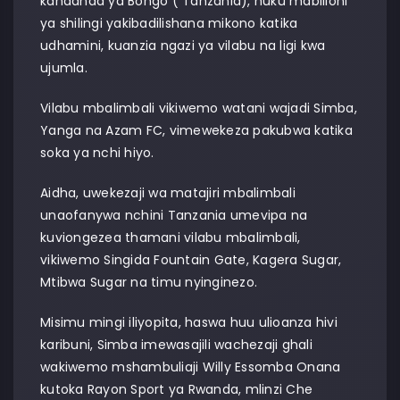
kandanda ya Bongo ( Tanzania), huku mabilioni
ya shilingi yakibadilishana mikono katika
udhamini, kuanzia ngazi ya vilabu na ligi kwa
ujumla.
Vilabu mbalimbali vikiwemo watani wajadi Simba,
Yanga na Azam FC, vimewekeza pakubwa katika
soka ya nchi hiyo.
Aidha, uwekezaji wa matajiri mbalimbali
unaofanywa nchini Tanzania umevipa na
kuviongezea thamani vilabu mbalimbali,
vikiwemo Singida Fountain Gate, Kagera Sugar,
Mtibwa Sugar na timu nyinginezo.
Misimu mingi iliyopita, haswa huu ulioanza hivi
karibuni, Simba imewasajili wachezaji ghali
wakiwemo mshambuliaji Willy Essomba Onana
kutoka Rayon Sport ya Rwanda, mlinzi Che