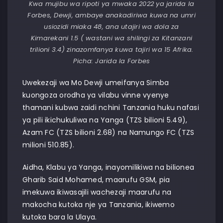
Kwa mujibu wa ripoti ya mwaka 2022 ya jarida la
Forbes, Dewji, ambaye anakadiriwa kuwa na umri
usiozidi miaka 48, ana utajiri wa dola za
Kimarekani 1.5 ( wastani wa shilingi za Kitanzani
trilioni 3.4) zinazomfanya kuwa tajiri wa 15 Afrika.
Picha: Jarida la Forbes
Uwekezaji wa Mo Dewji umeifanya Simba
kuongoza orodha ya vilabu vinne vyenye
thamani kubwa zaidi nchini Tanzania huku nafasi
ya pili ikichukuliwa na Yanga (TZS bilioni 5.49),
Azam FC (TZS bilioni 2.68) na Namungo FC (TZS
milioni 510.85).
Aidha, Klabu ya Yanga, inayomilikiwa na bilionea
Gharib Said Mohamed, maarufu GSM, pia
imekuwa ikiwasajili wachezaji maarufu na
makocha kutoka nje ya Tanzania, ikiwemo
kutoka bara la Ulaya.