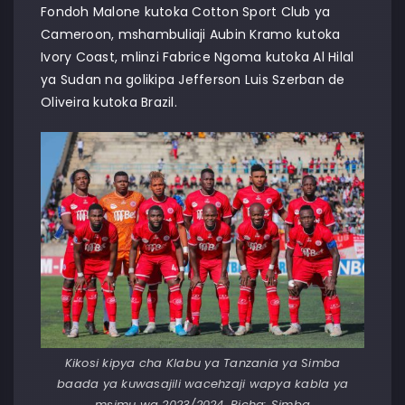
Fondoh Malone kutoka Cotton Sport Club ya
Cameroon, mshambuliaji Aubin Kramo kutoka
Ivory Coast, mlinzi Fabrice Ngoma kutoka Al Hilal
ya Sudan na golikipa Jefferson Luis Szerban de
Oliveira kutoka Brazil.
Kikosi kipya cha Klabu ya Tanzania ya Simba
baada ya kuwasajili wacehzaji wapya kabla ya
msimu wa 2023/2024. Picha: Simba