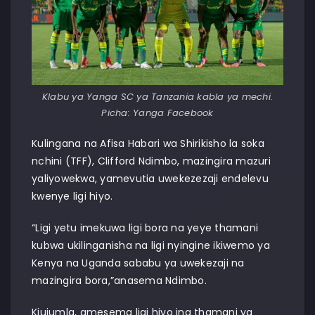
Klabu ya Yanga SC ya Tanzania kabla ya mechi.
Picha: Yanga Facebook
Kulingana na Afisa Habari wa Shirikisho la soka
nchini (TFF), Clifford Ndimbo, mazingira mazuri
yaliyowekwa, yamevutia uwekezezaji endelevu
kwenye ligi hiyo.
“Ligi yetu imekuwa ligi bora na yeye thamani
kubwa ukilinganisha na ligi nyingine ikiwemo ya
Kenya na Uganda sababu ya uwekezaji na
mazingira bora,”anasema Ndimbo.
Kiujumla, amesema ligi hiyo ina thamani ya